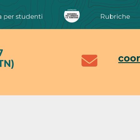
 per studenti
Rubriche
7
coor
TN)