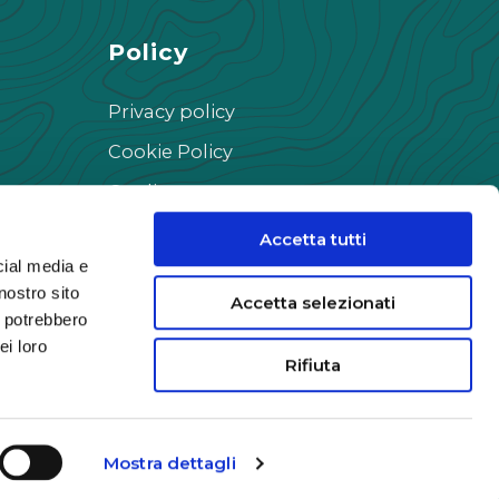
Policy
Privacy policy
Cookie Policy
Credits
Accetta tutti
cial media e
nostro sito
Accetta selezionati
i potrebbero
ei loro
Rifiuta
Apri
Apri
Mostra dettagli
Facebook
Instag