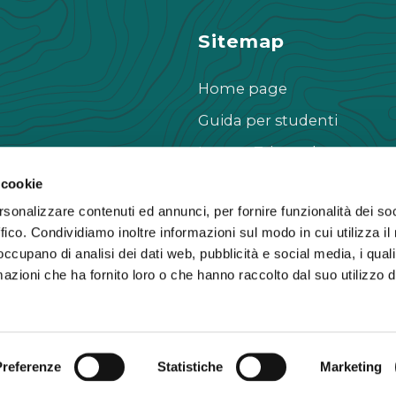
Sitemap
Home page
Guida per studenti
Laurea Triennale
Laurea Magistrale
 cookie
rsonalizzare contenuti ed annunci, per fornire funzionalità dei so
Rubriche
ffico. Condividiamo inoltre informazioni sul modo in cui utilizza il 
Contatti
 occupano di analisi dei dati web, pubblicità e social media, i qual
azioni che ha fornito loro o che hanno raccolto dal suo utilizzo d
Preferenze
Statistiche
Marketing