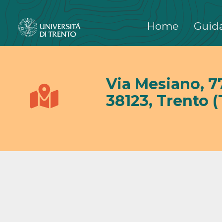
Passa
al
Home
Guida
contenuto
Via Mesiano, 7
38123, Trento (