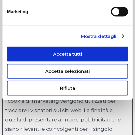
n
ne traccia dell'ute
e
Marketing
nte su dispositivi
d
e canali di marke
e
l
ting.
Mostra dettagli
c
o
ultp_view
stud-iat.d
In attesa
1 giorn
n
_#
icam.unit
o
Accetta tutti
s
n.it
e
Accetta selezionati
n
s
Marketing (18)
o
Rifiuta
I cookie di marketing vengono utilizzati per
tracciare i visitatori sui siti web. La finalità è
quella di presentare annunci pubblicitari che
siano rilevanti e coinvolgenti per il singolo