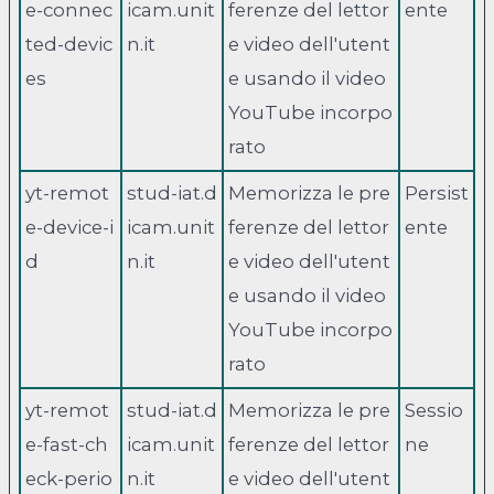
e-connec
icam.unit
ferenze del lettor
ente
ted-devic
n.it
e video dell'utent
es
e usando il video
YouTube incorpo
rato
yt-remot
stud-iat.d
Memorizza le pre
Persist
e-device-i
icam.unit
ferenze del lettor
ente
d
n.it
e video dell'utent
e usando il video
YouTube incorpo
rato
yt-remot
stud-iat.d
Memorizza le pre
Sessio
e-fast-ch
icam.unit
ferenze del lettor
ne
eck-perio
n.it
e video dell'utent