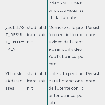
video YouTube s
ono stati visualizz
ati dall'utente.
ytidb::LAS
stud-iat.d
Memorizza le pre
Persist
T_RESUL
icam.unit
ferenze del lettor
ente
T_ENTRY
n.it
e video dell'utent
_KEY
e usando il video
YouTube incorpo
rato
YtIdbMet
stud-iat.d
Utilizzato per trac
Persist
a#datab
icam.unit
ciare l'interazione
ente
ases
n.it
dell'utente con i c
ontenuti incorpo
rati.