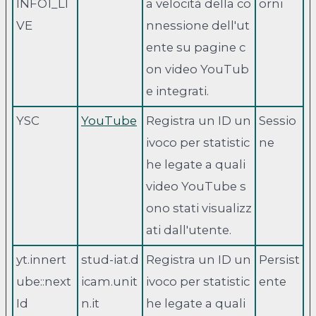
INFO1_LI
a velocità della co
orni
VE
nnessione dell'ut
ente su pagine c
on video YouTub
e integrati.
YSC
YouTube
Registra un ID un
Sessio
ivoco per statistic
ne
he legate a quali
video YouTube s
ono stati visualizz
ati dall'utente.
yt.innert
stud-iat.d
Registra un ID un
Persist
ube::next
icam.unit
ivoco per statistic
ente
Id
n.it
he legate a quali