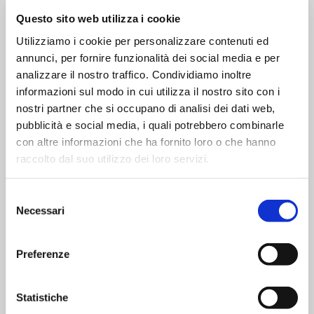
nza delle richiest
Questo sito web utilizza i cookie
e
Utilizziamo i cookie per personalizzare contenuti ed
_gid
Google
Registra un ID un
1 giorn
annunci, per fornire funzionalità dei social media e per
ivoco utilizzato p
o
analizzare il nostro traffico. Condividiamo inoltre
informazioni sul modo in cui utilizza il nostro sito con i
er generare dati s
nostri partner che si occupano di analisi dei dati web,
tatistici su come i
pubblicità e social media, i quali potrebbero combinarle
l visitatore utilizz
con altre informazioni che ha fornito loro o che hanno
raccolto dal suo utilizzo dei loro servizi.
a il sito internet.
collect
Google
Utilizzato per invi
Sessio
S
Necessari
are dati a Google
ne
e
l
Analytics in merit
e
Preferenze
o al dispositivo e
z
al comportamen
i
o
Statistiche
to dell'utente. Tie