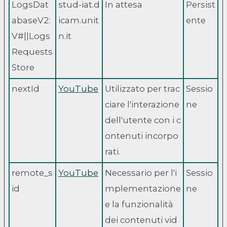
LogsDat
stud-iat.d
In attesa
Persist
abaseV2:
icam.unit
ente
V#||Logs
n.it
Requests
Store
nextId
YouTube
Utilizzato per trac
Sessio
ciare l'interazione
ne
dell'utente con i c
ontenuti incorpo
rati.
remote_s
YouTube
Necessario per l'i
Sessio
id
mplementazione
ne
e la funzionalità
dei contenuti vid